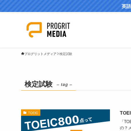
英語
プログリットメディア
検定試験
検定試験
– tag –
TO
TOEIC
「TO
の？メ