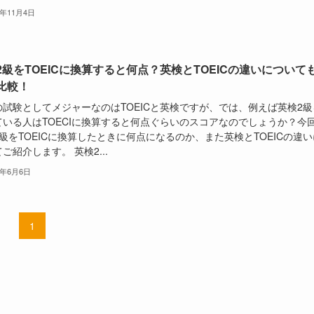
3年11月4日
2級をTOEICに換算すると何点？英検とTOEICの違いについて
比較！
の試験としてメジャーなのはTOEICと英検ですが、では、例えば英検2級
ている人はTOECIに換算すると何点ぐらいのスコアなのでしょうか？今
級をTOEICに換算したときに何点になるのか、また英検とTOEICの違い
ご紹介します。 英検2...
3年6月6日
1