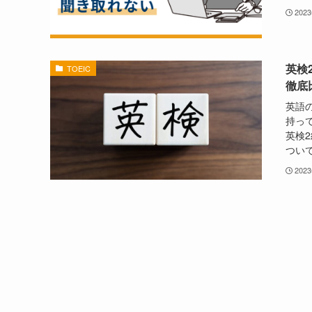
202
英検
TOEIC
徹底
英語
持っ
英検2
ついて
202