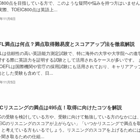
IC800点を目指している方で、このような疑問や悩みを持つ方はいません
実際、TOEIC800点は英語上...
3年11月6日
EFL満点は何点？満点取得難易度とスコアアップ法を徹底解説
EFLは信頼性の高い英語能力測定試験で、特に海外の大学や大学院への進
望する際に英語力を証明する試験として活用されるケースが多いです。 
TOEFLは国際機関や官庁の採用試験にも活用されており、キャリアアッ
とした受験も含めて、日...
3年11月5日
EICリスニングの満点は495点！取得に向けたコツを解説
EICの受験を検討している方や、受験に向けて勉強している方のなかには
OEICのリスニングのスコアが上がらない」「いつかリスニングで満点を
」と考えている方もいるでしょう。リスニングのスコアを上げるために
聞き取るための仕組...