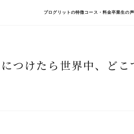
プログリットの特徴
コース・料金
卒業生の
プログリットが英語力を上げられる理由
コース・料金
徹底的なコンサルティングで学習の課題
ビジネス英会話コース
科学的な学習メソッドで最適な学習を提
初級者コース
身につけたら世界中、どこ
緻密な「計画と実績管理」で学習時間を
TOEIC®L&R TESTコ
コンサルタントインタビュー
TOEFL iBT®TEST / 
英会話の５ステップ
一般教育訓練給付制度
英語学習習慣化の３ステップ
卒業生向け継続コース