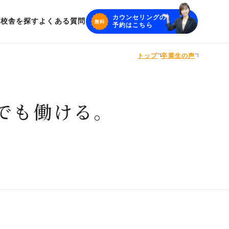
カウンセリングの
声
校舎を探す
よくある質問
予約はこちら
トップ
卒業生の声
を解決
供
でも働ける。
最大化
ース
IELTSコース