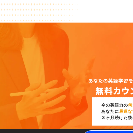
今の英語力の
何
あなたに
最適な
３ヶ月続けた後