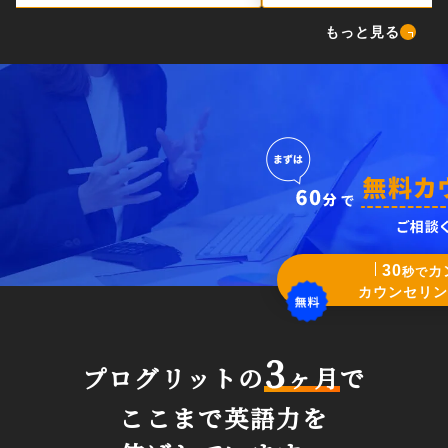
もっと見る
30
カ
秒で
カウンセリン
3
プログリットの
ヶ月
で
ここまで英語力を