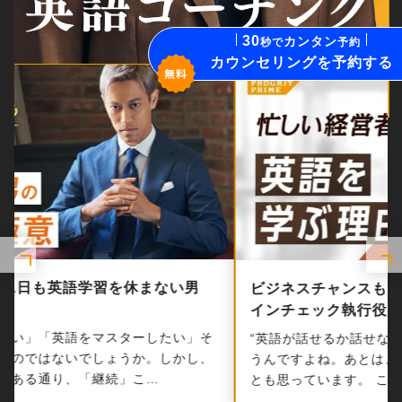
Company Info
卒業生向け継続コース
30
カンタン
秒で
予約
カウンセリングを予約する
PROGRIT FOR ENTERPRISE
PROGRIT MEDIA
SHADOTEN
SUPIFUL
DiaTalk
ビジネスチャンスも、人生の楽しさも変わる。 コ
インチェック執行役員・大塚…
“英語が話せるか話せないか”で掴めるチャンスが全然違
うんですよね。あとは、“人生の楽しさ”が変わってくる
とも思っています。 こう振り返るのは…