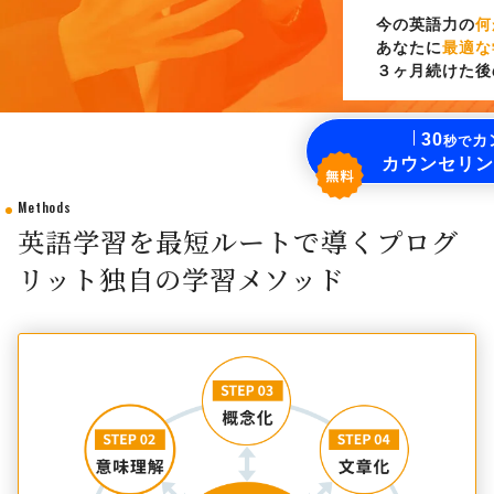
今の英語力の
何
あなたに
最適な
３ヶ月続けた後
30
カ
秒で
カウンセリン
Methods
英語学習を最短ルートで導くプログ
リット独自の学習メソッド