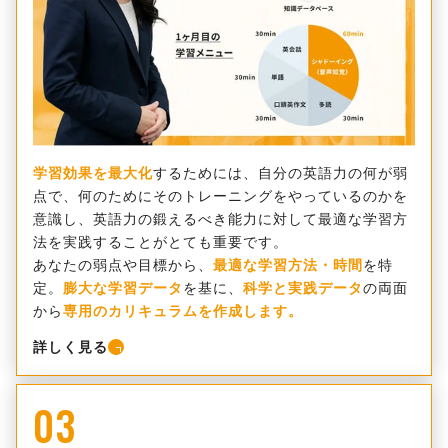
学習効果を最大化
するためには、自分の英語力の何が弱
点で、何のためにそのトレーニングをやっているのかを
意識し、英語力の鍛えるべき能力に対して最適な学習方
法を実践することがとても重要です。
あなたの弱点や目標から、
最適な学習方法・時間
を特
定。
膨大な学習データ
を基に、
科学と実践データ
の両面
から
専用のカリキュラムを作成します。
詳しく見る
03