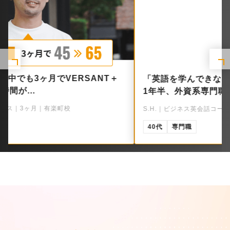
「英語を学んできなさい」──門前払いの屈辱から
1年半、外資系専門職の逆転…
S.H.｜ビジネス英会話コース｜18ヶ月｜オンライン
40代
専門職