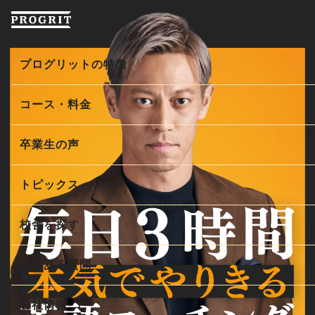
プログリットの特徴
プログリットが英語力を上げられる理由
コース・料金
徹底的な英語コーチングで学習の課題を解決
コース・料金
卒業生の声
科学的な学習メソッドで最適な学習を提供
ビジネス英会話コース
トピックス
緻密な「計画と実績管理」で学習時間を最大化
初級者コース
校舎を探す
コンサルタントインタビュー
TOEIC®L&R TESTコース
よくある質問
英会話の５ステップ
TOEFL iBT®TEST / IELTSコース
英語学習習慣化の３ステップ
会社情報
一般教育訓練給付制度