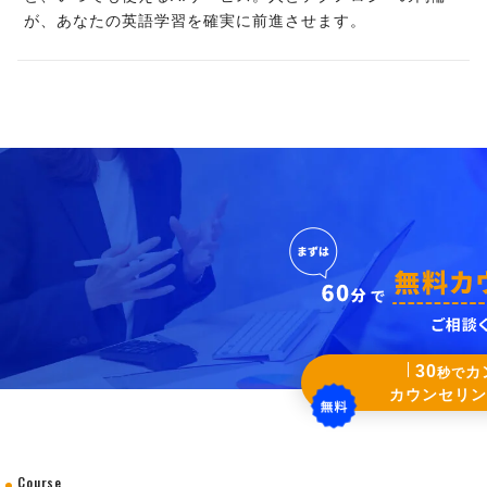
が、あなたの英語学習を確実に前進させます。
30
カ
秒で
カウンセリン
Course