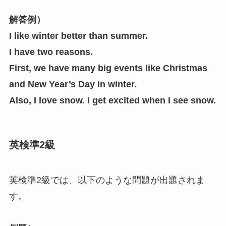
解答例）
I like winter better than summer.
I have two reasons.
First, we have many big events like Christmas
and New Year’s Day in winter.
Also, I love snow. I get excited when I see snow.
英検準2級
英検準2級では、以下のような問題が出題されま
す。