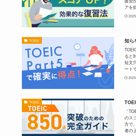
復習
アを効
202
知ら
TOEIC
TOE
ると
短文
ートで
202
TO
TOEIC
「TO
のスコ
方で、
者の上