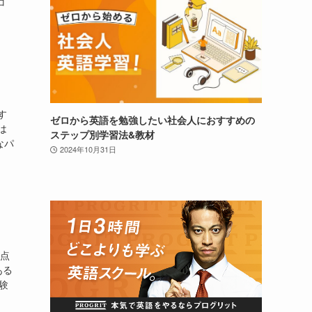
コ
す
ゼロから英語を勉強したい社会人におすすめの
は
ステップ別学習法&教材
なパ
2024年10月31日
0点
ある
験