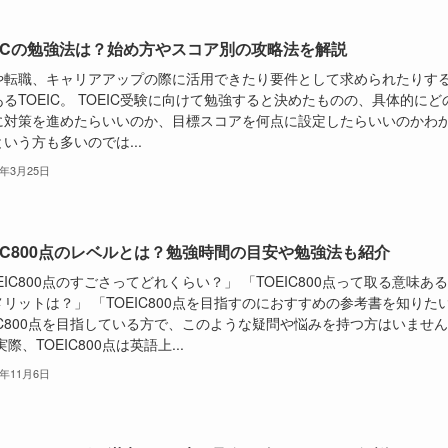
EICの勉強法は？始め方やスコア別の攻略法を解説
や転職、キャリアアップの際に活用できたり要件として求められたりす
るTOEIC。 TOEIC受験に向けて勉強すると決めたものの、具体的にど
に対策を進めたらいいのか、目標スコアを何点に設定したらいいのかわ
いう方も多いのでは...
4年3月25日
EIC800点のレベルとは？勉強時間の目安や勉強法も紹介
EIC800点のすごさってどれくらい？」 「TOEIC800点って取る意味ある
リットは？」 「TOEIC800点を目指すのにおすすめの参考書を知りた
IC800点を目指している方で、このような疑問や悩みを持つ方はいません
実際、TOEIC800点は英語上...
3年11月6日