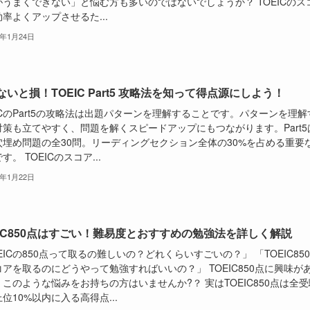
がうまくできない」と悩む方も多いのではないでしょうか？ TOEICのス
率よくアップさせるた...
5年1月24日
ないと損！TOEIC Part5 攻略法を知って得点源にしよう！
ICのPart5の攻略法は出題パターンを理解することです。パターンを理解
対策も立てやすく、問題を解くスピードアップにもつながります。Part5
穴埋め問題の全30問。リーディングセクション全体の30%を占める重要
す。 TOEICのスコア...
5年1月22日
EIC850点はすごい！難易度とおすすめの勉強法を詳しく解説
EICの850点って取るの難しいの？どれくらいすごいの？」 「TOEIC85
アを取るのにどうやって勉強すればいいの？」 TOEIC850点に興味が
このような悩みをお持ちの方はいませんか?？ 実はTOEIC850点は全受
位10%以内に入る高得点...