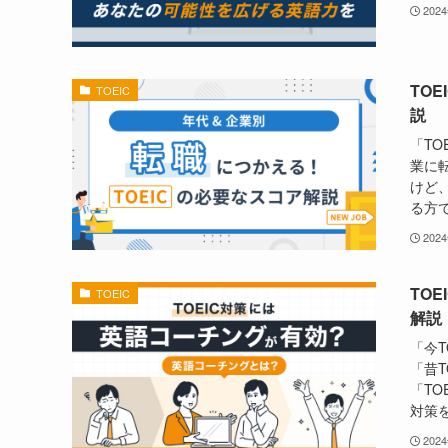
202
TO
TOEIC
説
「T
業に転
けど
る方で
202
TO
TOEIC
解説
「今
「昔
「TO
対策を
202