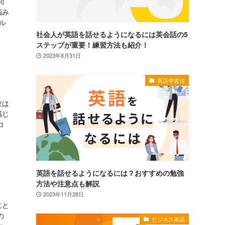
問
悩み
ル
社会人が英語を話せるようになるには英会話の5
ステップが重要！練習方法も紹介！
2023年8月31日
英語学習法
験は
感じ
コ
英語を話せるようになるには？おすすめの勉強
方法や注意点も解説
2023年11月28日
にと
の
ビジネス英語