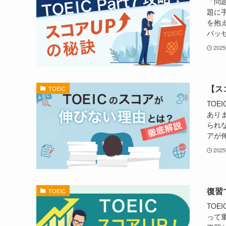
「問
題に手
を抱
パッセ
202
【ス
TOEIC
TO
あり
られ
アが伸
202
復習
TOEIC
TO
って重