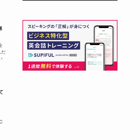
解
企
んだ
い
て
」
C