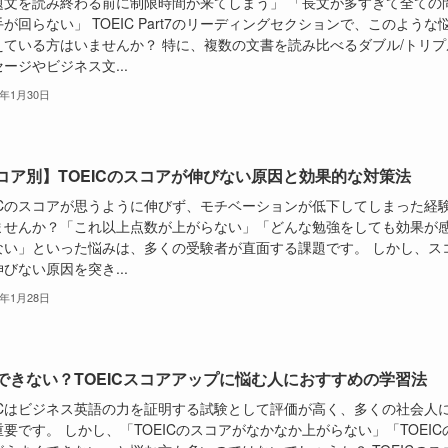
題文を読み終わる前に制限時間が来てしまう」 「長文が多すぎて全ての
が回らない」 TOEIC Part7のリーディングセクションで、このような
えている方はいませんか？ 特に、複数の文書を読み比べるダブル/トリプ
ージやビジネス文...
5年1月30日
コア別】TOEICのスコアが伸びない原因と効果的な対策法
EICのスコアが思うように伸びず、モチベーションが低下してしまった経
ませんか？「これ以上点数が上がらない」「どんな勉強をしても効果が
ない」といった悩みは、多くの受験者が直面する課題です。 しかし、ス
びない原因を突き...
5年1月28日
できない？TOEICスコアアップに悩む人におすすめの学習法
EICはビジネス英語の力を証明する試験として評価が高く、多くの社会人
要です。 しかし、「TOEICのスコアがなかなか上がらない」「TOEIC