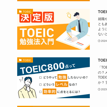
TO
TOEIC
就職
ともあ
よう
ないと
202
TO
TOEIC
「TO
の？メ
TOE
か？ 
202