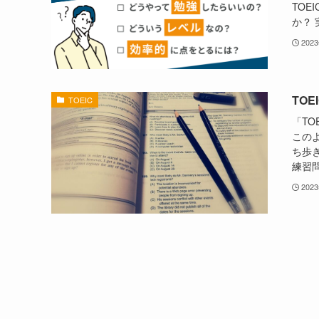
TOE
か？ 
202
TO
TOEIC
「TO
この
ち歩
練習問
202