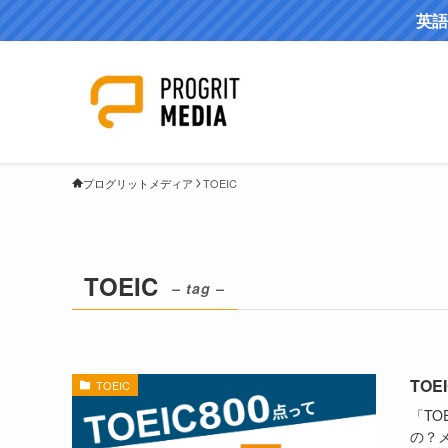
英語
プログリットメディア
TOEIC
TOEIC
– tag –
TO
TOEIC
「TO
の？メ