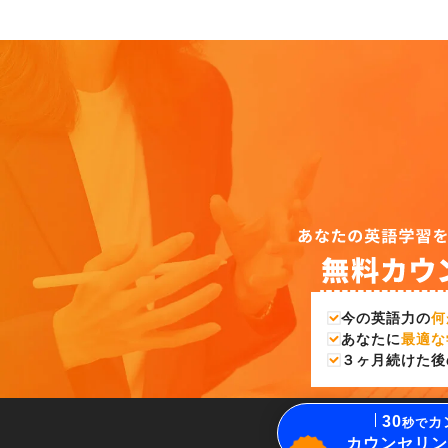
今の英語力の
何
あなたに
最適な
３ヶ月続けた後
30
カ
秒で
カウンセリン