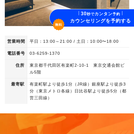
Company Info
卒業生向け継続コース
30
カンタン
秒で
予約
カウンセリングを予約する
PROGRIT FOR ENTERPRISE
PROGRIT MEDIA
営業時間
平日：13:00～21:00 / 土日：10:00〜18:00
電話番号
03-6259-1370
SHADOTEN
住所
東京都千代田区有楽町2-10-1 東京交通会館ビ
SUPIFUL
ル5階
DiaTalk
最寄駅
有楽町駅より徒歩1分（JR線）銀座駅より徒歩3
分（東京メトロ各線）日比谷駅より徒歩5分（都
営三田線）