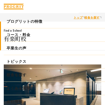
トップ
校舎を探す
プログリットの特徴
Find a School
プログリットが英語力を上げられる理由
コース・料金
有楽町校
徹底的な英語コーチングで学習の課題を解決
コース・料金
卒業生の声
科学的な学習メソッドで最適な学習を提供
ビジネス英会話コース
トピックス
緻密な「計画と実績管理」で学習時間を最大化
初級者コース
校舎を探す
コンサルタントインタビュー
TOEIC®L&R TESTコース
よくある質問
英会話の５ステップ
TOEFL iBT®TEST / IELTSコース
英語学習習慣化の３ステップ
会社情報
一般教育訓練給付制度