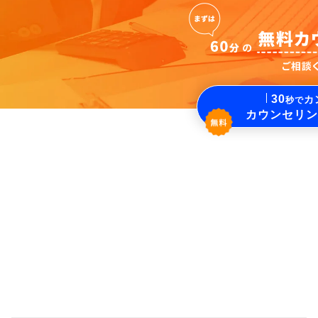
30
カ
秒で
カウンセリン