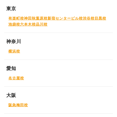
東京
有楽町校
神田秋葉原校
新宿センタービル校
渋谷校
目黒校
池袋校
六本木校
品川校
神奈川
横浜校
愛知
名古屋校
大阪
阪急梅田校