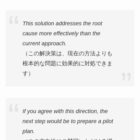
This solution addresses the root
cause more effectively than the
current approach.
（この解決策は、現在の方法よりも
根本的な問題に効果的に対処できま
す）
If you agree with this direction, the
next step would be to prepare a pilot
plan.