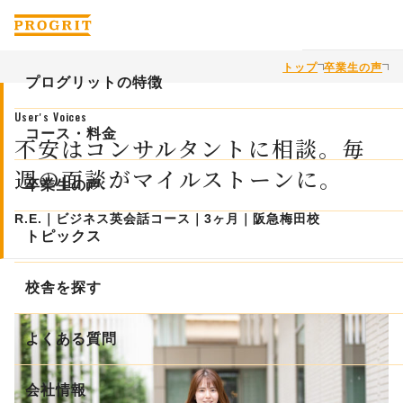
トップ
卒業生の声
プログリットの特徴
Userʼs Voices
プログリットが英語力を上げられる理由
コース・料金
不安はコンサルタントに相談。毎
週の面談がマイルストーンに。
徹底的なコンサルティングで学習の課題を解決
コース・料金
卒業生の声
科学的な学習メソッドで最適な学習を提供
R.E.｜ビジネス英会話コース｜3ヶ月｜阪急梅田校
ビジネス英会話コース
トピックス
緻密な「計画と実績管理」で学習時間を最大化
初級者コース
校舎を探す
コンサルタントインタビュー
TOEIC®L&R TESTコース
よくある質問
英会話の５ステップ
TOEFL iBT®TEST / IELTSコース
英語学習習慣化の３ステップ
会社情報
一般教育訓練給付制度