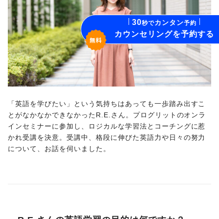
Company Info
卒業生向け継続コース
30
カンタン
秒で
予約
カウンセリングを予約する
PROGRIT FOR ENTERPRISE
PROGRIT MEDIA
SHADOTEN
「英語を学びたい」という気持ちはあっても一歩踏み出すこ
SUPIFUL
とがなかなかできなかったR.E.さん。プログリットのオンラ
インセミナーに参加し、ロジカルな学習法とコーチングに惹
DiaTalk
かれ受講を決意。受講中、格段に伸びた英語力や日々の努力
について、お話を伺いました。