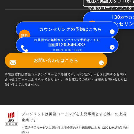
現在の英語力をプロが
今後のロードマップを
30
カ
秒で
カウンセリン
カウンセリングの予約はこちら
お電話での無料カウンセリング予約はこちら
0120-546-837
Tel
（営業時間 10:00〜18:00）
お問い合わせはこちら
※電話窓口は英語コーチングサービス専用です。その他のサービスに関するお問い
合わせはフォームより承っております。 ※お電話での取材・採用のお問い合わせは
受け付けておりません。
プログリットは英語コーチングを主要事業とする唯一の上場
企業です
※英語学習サービスに関わる上場企業の各社IR情報による（2023/9/1時点 当社
調べ）