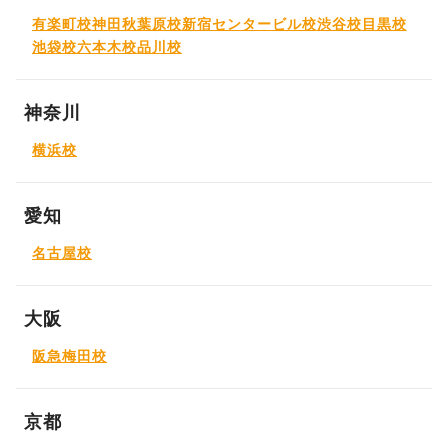
有楽町校
神田秋葉原校
新宿センタービル校
渋谷校
目黒校
池袋校
六本木校
品川校
神奈川
横浜校
愛知
名古屋校
大阪
阪急梅田校
京都