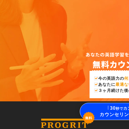
今の英語力の
何
あなたに
最適な
３ヶ月続けた後
30
カ
秒で
カウンセリン