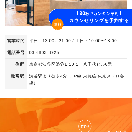
Company Info
卒業生向け継続コース
30
カンタン
秒で
予約
カウンセリングを予約する
PROGRIT FOR ENTERPRISE
PROGRIT MEDIA
営業時間
平日：13:00～21:00 / 土日：10:00〜18:00
電話番号
03-6803-8925
SHADOTEN
住所
東京都渋谷区渋谷1-10-1 八千代ビル6階
SUPIFUL
最寄駅
渋谷駅より徒歩4分（JR線/東急線/東京メトロ各
DiaTalk
線）