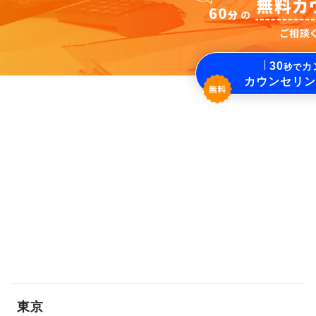
30
カ
秒で
カウンセリン
東京