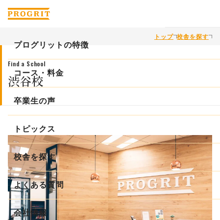
トップ
校舎を探す
プログリットの特徴
Find a School
プログリットが英語力を上げられる理由
コース・料金
渋谷校
徹底的な英語コーチングで学習の課題を解決
コース・料金
卒業生の声
科学的な学習メソッドで最適な学習を提供
ビジネス英会話コース
トピックス
緻密な「計画と実績管理」で学習時間を最大化
初級者コース
校舎を探す
コンサルタントインタビュー
TOEIC®L&R TESTコース
よくある質問
英会話の５ステップ
TOEFL iBT®TEST / IELTSコース
英語学習習慣化の３ステップ
会社情報
一般教育訓練給付制度