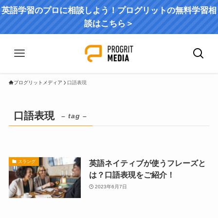
英語学習のプロに相談しよう！プログリットの無料学習相
談はこちら＞
プログリットメディア
口語表現
口語表現
– tag –
英語ネイティブが使うフレーズと
スラング
は？口語表現をご紹介！
2023年6月7日