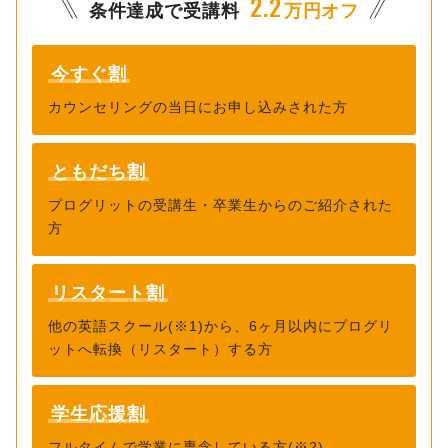
2.2
横にスクロールが可能です
条件達成で受講料
万円オフ
102,507
102,500
12回
¥
¥
1,190,200
53,867
53,400
今すぐ割
6ヶ月プラン
¥
24回
¥
¥
カウンセリングの
当日にお申し込みされた方
40,533
37,000
36回
¥
¥
199,318
199,200
12回
¥
¥
ともだち割
2,299,000
104,297
103,800
12ヶ月プラン
¥
24回
¥
¥
プログリットの受講生・卒業生からのご紹介された
方
72,108
72,100
36回
¥
¥
※税込価格
リスタート割
他の英語スクール(※1)から、6ヶ月以内にプログリ
ットへ転換（リスタート）する方
学生応援割
フルタイムで
学業に専念している方(※2)