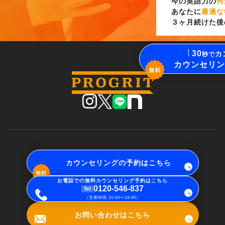
今の英語力の
何
あなたに
最適な
３ヶ月続けた後
30
カ
秒で
カウンセリン
カウンセリングの予約はこちら
お電話での無料カウンセリング予約はこちら
0120-546-837
Tel
（営業時間 10:00〜18:00）
お問い合わせはこちら