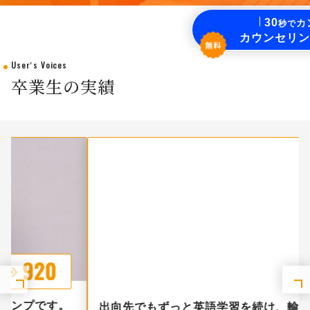
30
カ
秒で
カウンセリン
Userʼs Voices
卒業生の実績
出向先でもずっと英語学習を続け、輸入商社に転