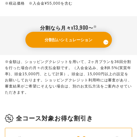
※税込価格 ※入会金¥55,000を含む
13,900〜
※
分割なら月々
¥
分割払いシミュレーション
プラン（※頭金15,000円）
分割回数
初回
月々
※金額は、ショッピングクレジットを用いて、2ヶ月プランを36回分割
を行った場合の月々の支払金額です。（入会金込み、金利8.5%(実質年
38,641
38,600
12回
¥
¥
率)、頭金15,000円、として計算）。頭金は、15,000円以上の設定を
お願いしております。ショッピングクレジット利用時には審査があり、
457,600
20,548
20,100
2ヶ月プラン
¥
24回
¥
¥
審査結果がご希望にそえない場合は、別のお支払方法をご案内させてい
ただきます。
16,484
13,900
36回
¥
¥
54,498
53,800
12回
¥
¥
全コース対象お得な割引き
632,500
29,652
28,000
3ヶ月プラン
¥
24回
¥
¥
22,746
19,400
36回
¥
¥