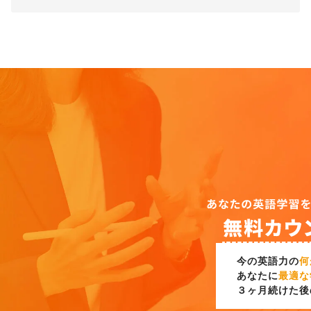
今の英語力の
何
あなたに
最適な
３ヶ月続けた後