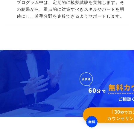
プログラム中は、定期的に模擬試験を実施します。そ
の結果から、重点的に対策すべきスキルやパートを明
確にし、苦手分野を克服できるようサポートします。
30
カ
秒で
カウンセリン