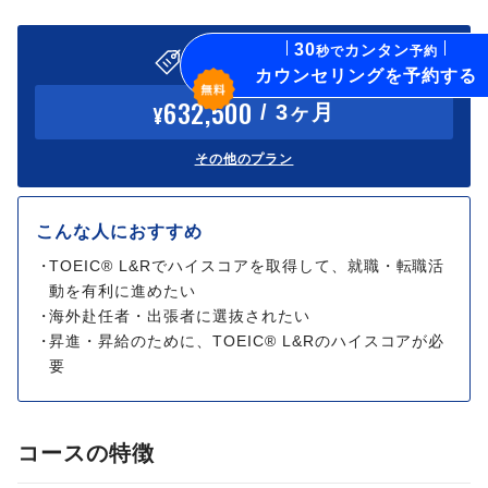
Company Info
卒業生向け継続コース
30
カンタン
秒で
予約
おすすめプラン
カウンセリングを予約する
PROGRIT FOR ENTERPRISE
632,500
/ 3ヶ月
¥
PROGRIT MEDIA
その他のプラン
SHADOTEN
こんな人におすすめ
SUPIFUL
TOEIC® L&Rでハイスコアを取得して、就職・転職活
動を有利に進めたい
DiaTalk
海外赴任者・出張者に選抜されたい
昇進・昇給のために、TOEIC® L&Rのハイスコアが必
要
コースの特徴