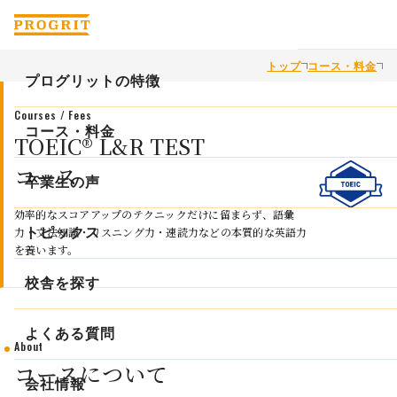
トップ
コース・料金
プログリットの特徴
Courses / Fees
プログリットが英語力を上げられる理由
コース・料金
TOEIC® L&R TEST
コース
徹底的な英語コーチングで学習の課題を解決
コース・料金
卒業生の声
科学的な学習メソッドで最適な学習を提供
効率的なスコアアップのテクニックだけに留まらず、
語彙
ビジネス英会話コース
力・文法知識・リスニング力・速読力などの本質的な英語力
トピックス
を養います。
緻密な「計画と実績管理」で学習時間を最大化
初級者コース
校舎を探す
コンサルタントインタビュー
TOEIC®L&R TESTコース
よくある質問
英会話の５ステップ
About
TOEFL iBT®TEST / IELTSコース
コースについて
英語学習習慣化の３ステップ
会社情報
一般教育訓練給付制度